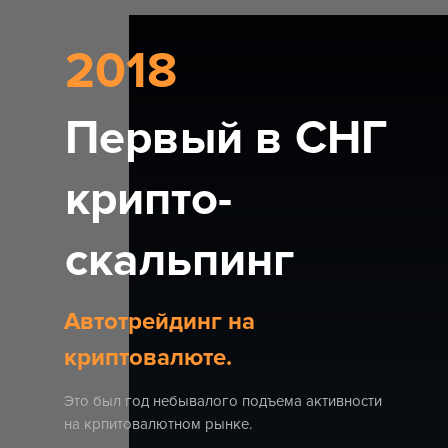
2018
Первый в СНГ
крипто-
скальпинг
Автотрейдинг на
криптовалюте
.
Это был год небывалого подъема активности
на крпитовалютном рынке.